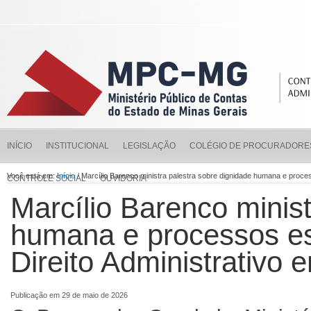
INÍCIO
INSTITUCIONAL
LEGISLAÇÃO
COLÉGIO DE PROCURADORE
Você está em:
Início
/ Marcílio Barenco ministra palestra sobre dignidade humana e proce
CONTROLE SOCIAL
OUVIDORIA
Marcílio Barenco minist
humana e processos es
Direito Administrativo
Publicação em 29 de maio de 2026