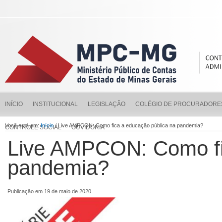
INÍCIO
INSTITUCIONAL
LEGISLAÇÃO
COLÉGIO DE PROCURADORE
Você está em:
Início
/ Live AMPCON: Como fica a educação pública na pandemia?
CONTROLE SOCIAL
OUVIDORIA
Live AMPCON: Como fi
pandemia?
Publicação em 19 de maio de 2020