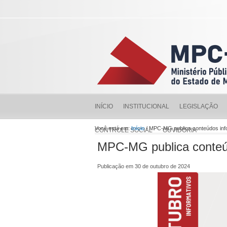
INÍCIO
INSTITUCIONAL
LEGISLAÇÃO
Você está em:
Início
/ MPC-MG publica conteúdos inf
CONTROLE SOCIAL
OUVIDORIA
MPC-MG publica conteúd
Publicação em 30 de outubro de 2024