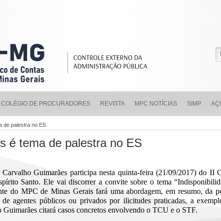
COLÉGIO DE PROCURADORES
REVISTA
MPC NOTÍCIAS
SIMP
AÇ
ma de palestra no ES
ns é tema de palestra no ES
arvalho Guimarães participa nesta quinta-feira (21/09/2017) do II C
pírito Santo. Ele vai discorrer a convite sobre o tema “Indisponibil
tante do MPC de Minas Gerais fará uma abordagem, em resumo, da pos
 de agentes públicos ou privados por ilicitudes praticadas, a exemp
ho Guimarães citará casos concretos envolvendo o TCU e o STF.