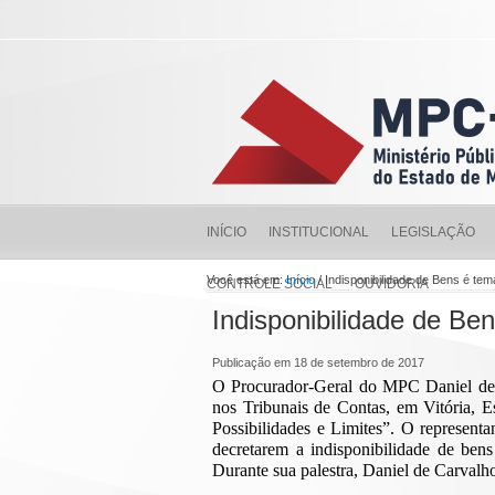
INÍCIO
INSTITUCIONAL
LEGISLAÇÃO
Você está em:
Início
/ Indisponibilidade de Bens é te
CONTROLE SOCIAL
OUVIDORIA
Indisponibilidade de Be
Publicação em 18 de setembro de 2017
O Procurador-Geral do MPC Daniel de C
nos Tribunais de Contas, em Vitória, Es
Possibilidades e Limites”. O represen
decretarem a indisponibilidade de bens
Durante sua palestra, Daniel de Carval