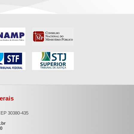
erais
 CEP 30380-435
.br
00