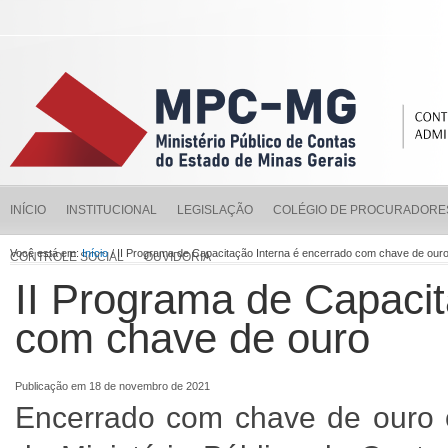
INÍCIO
INSTITUCIONAL
LEGISLAÇÃO
COLÉGIO DE PROCURADORE
Você está em:
Início
/ II Programa de Capacitação Interna é encerrado com chave de our
CONTROLE SOCIAL
OUVIDORIA
II Programa de Capacit
com chave de ouro
Publicação em 18 de novembro de 2021
Encerrado com chave de ouro o