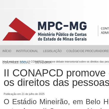
INÍCIO
INSTITUCIONAL
LEGISLAÇÃO
COLÉGIO DE PROCURADORE
Você está em:
Início
/ II CONAPCD promove debate intersetorial sobre os direitos das pe
CONTROLE SOCIAL
OUVIDORIA
II CONAPCD promove de
os direitos das pessoa
Publicação em 21 de julho de 2025
O Estádio Mineirão, em Belo Ho