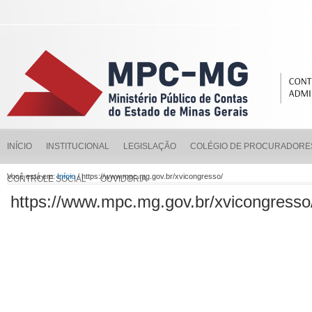
INÍCIO
INSTITUCIONAL
LEGISLAÇÃO
COLÉGIO DE PROCURADORE
Você está em:
Início
/ https://www.mpc.mg.gov.br/xvicongresso/
CONTROLE SOCIAL
OUVIDORIA
https://www.mpc.mg.gov.br/xvicongresso