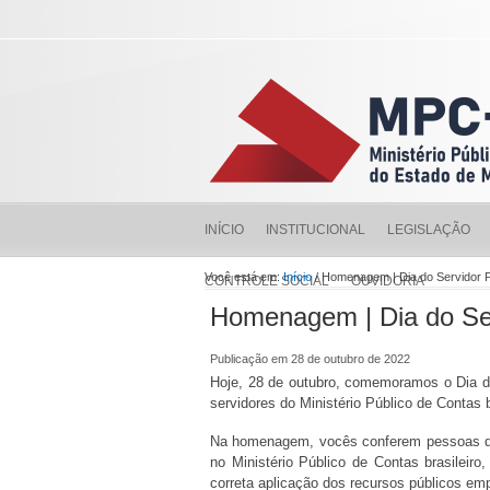
INÍCIO
INSTITUCIONAL
LEGISLAÇÃO
Você está em:
Início
/ Homenagem | Dia do Servidor P
CONTROLE SOCIAL
OUVIDORIA
Homenagem | Dia do Ser
Publicação em 28 de outubro de 2022
Hoje, 28 de outubro, comemoramos o Dia do
servidores do Ministério Público de Contas b
Na homenagem, vocês conferem pessoas que 
no Ministério Público de Contas brasileiro
correta aplicação dos recursos públicos em