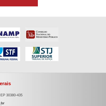
erais
 CEP 30380-435
.br