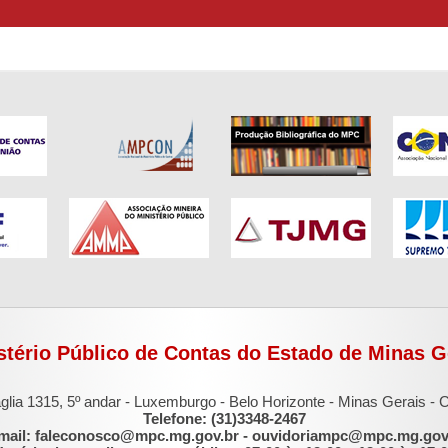
stério Público de Contas do Estado de Minas G
glia 1315, 5º andar - Luxemburgo - Belo Horizonte - Minas Gerais -
Telefone: (31)3348-2467
mail: faleconosco@mpc.mg.gov.br - ouvidoriampc@mpc.mg.gov