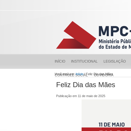
INÍCIO
INSTITUCIONAL
LEGISLAÇÃO
Você está em:
Início
/ Feliz Dia das Mães
CONTROLE SOCIAL
OUVIDORIA
Feliz Dia das Mães
Publicação em 11 de maio de 2025