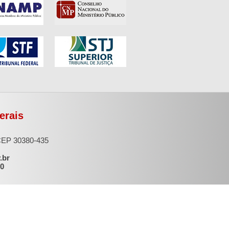
erais
 CEP 30380-435
.br
00