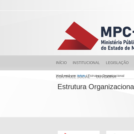
INÍCIO
INSTITUCIONAL
LEGISLAÇÃO
Você está em:
Início
/ Estrutura Organizacional
CONTROLE SOCIAL
OUVIDORIA
Estrutura Organizaciona