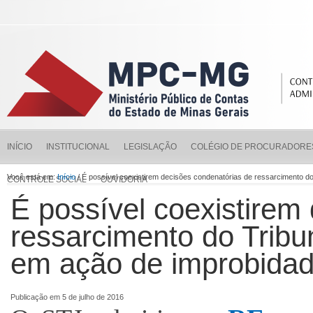
INÍCIO
INSTITUCIONAL
LEGISLAÇÃO
COLÉGIO DE PROCURADORE
Você está em:
Início
/ É possível coexistirem decisões condenatórias de ressarcimento d
CONTROLE SOCIAL
OUVIDORIA
É possível coexistirem
ressarcimento do Tribu
em ação de improbida
Publicação em 5 de julho de 2016