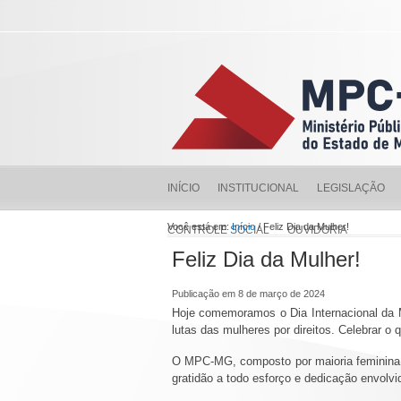
INÍCIO
INSTITUCIONAL
LEGISLAÇÃO
Você está em:
Início
/ Feliz Dia da Mulher!
CONTROLE SOCIAL
OUVIDORIA
Feliz Dia da Mulher!
Publicação em 8 de março de 2024
Hoje comemoramos o Dia Internacional da Mu
lutas das mulheres por direitos. Celebrar o
O MPC-MG, composto por maioria feminina 
gratidão a todo esforço e dedicação envolv