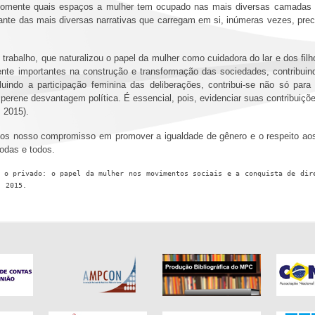
 somente quais espaços a mulher tem ocupado nas mais diversas camadas 
nte das mais diversas narrativas que carregam em si, inúmeras vezes, prec
trabalho, que naturalizou o papel da mulher como cuidadora do lar e dos fil
ente importantes na construção e transformação das sociedades, contribuin
xcluindo a participação feminina das deliberações, contribui-se não só p
perene desvantagem política. É essencial, pois, evidenciar suas contribuições
S, 2015).
mos nosso compromisso em promover a igualdade de gênero e o respeito aos 
 todas e todos.
 o privado: o papel da mulher nos movimentos sociais e a conquista de dire
. 2015. 