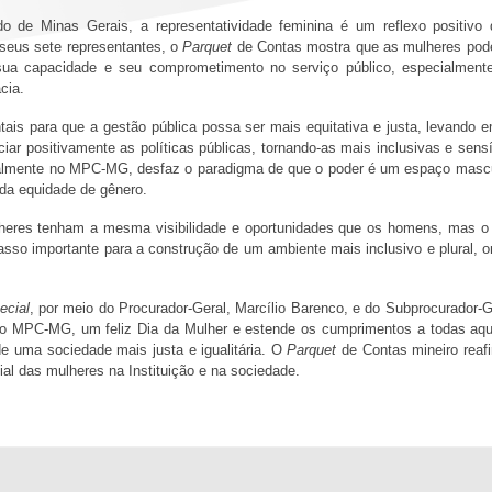
do de Minas Gerais, a representatividade feminina é um reflexo positiv
 seus sete representantes, o
Parquet
de Contas mostra que as mulheres pod
ua capacidade e seu comprometimento no serviço público, especialmente
acia.
tais para que a gestão pública possa ser mais equitativa e justa, levando
ciar positivamente as políticas públicas, tornando-as mais inclusivas e se
ecialmente no MPC-MG, desfaz o paradigma de que o poder é um espaço mas
 da equidade de gênero.
lheres tenham a mesma visibilidade e oportunidades que os homens, mas o 
o importante para a construção de um ambiente mais inclusivo e plural, on
ecial
, por meio do Procurador-Geral, Marcílio Barenco, e do Subprocurador-G
do MPC-MG, um feliz Dia da Mulher e estende os cumprimentos a todas aque
e uma sociedade mais justa e igualitária. O
Parquet
de Contas mineiro rea
al das mulheres na Instituição e na sociedade.