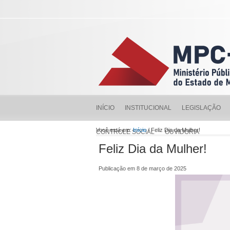
INÍCIO
INSTITUCIONAL
LEGISLAÇÃO
Você está em:
Início
/ Feliz Dia da Mulher!
CONTROLE SOCIAL
OUVIDORIA
Feliz Dia da Mulher!
Publicação em 8 de março de 2025