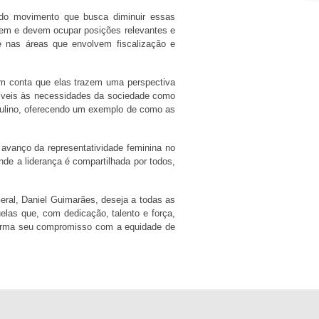
o do movimento que busca diminuir essas
em e devem ocupar posições relevantes e
 nas áreas que envolvem fiscalização e
 em conta que elas trazem uma perspectiva
nsíveis às necessidades da sociedade como
culino, oferecendo um exemplo de como as
avanço da representatividade feminina no
de a liderança é compartilhada por todos,
eral, Daniel Guimarães, deseja a todas as
las que, com dedicação, talento e força,
firma seu compromisso com a equidade de