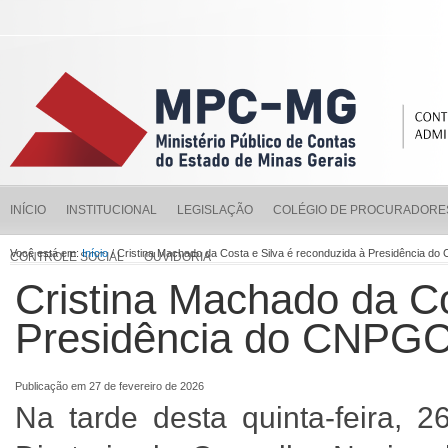
INÍCIO
INSTITUCIONAL
LEGISLAÇÃO
COLÉGIO DE PROCURADORE
Você está em:
Início
/ Cristina Machado da Costa e Silva é reconduzida à Presidência d
CONTROLE SOCIAL
OUVIDORIA
Cristina Machado da Co
Presidência do CNPGC
Publicação em 27 de fevereiro de 2026
Na tarde desta quinta-feira, 