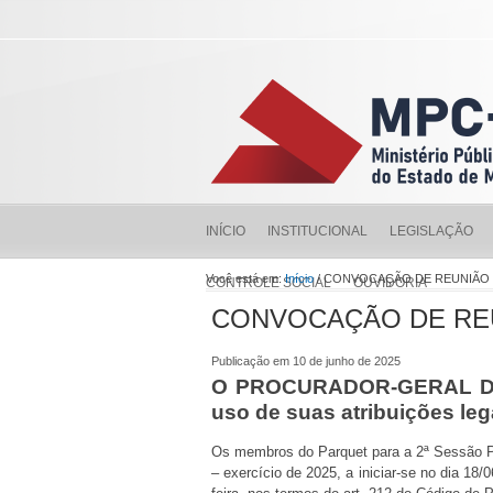
INÍCIO
INSTITUCIONAL
LEGISLAÇÃO
Você está em:
Início
/ CONVOCAÇÃO DE REUNIÃO 
CONTROLE SOCIAL
OUVIDORIA
CONVOCAÇÃO DE REU
Publicação em 10 de junho de 2025
O PROCURADOR-GERAL DO
uso de suas atribuições leg
Os membros do Parquet para a 2ª Sessão Pl
– exercício de 2025, a iniciar-se no dia 18/