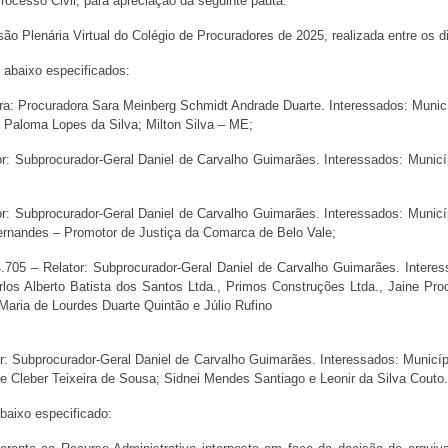
Processo Civil, para apreciação da seguinte pauta:
ão Plenária Virtual do Colégio de Procuradores de 2025, realizada entre os 
s abaixo especificados:
tora: Procuradora Sara Meinberg Schmidt Andrade Duarte. Interessados: Munic
, Paloma Lopes da Silva; Milton Silva – ME;
tor: Subprocurador-Geral Daniel de Carvalho Guimarães. Interessados: Municí
ator: Subprocurador-Geral Daniel de Carvalho Guimarães. Interessados: Munic
Fernandes – Promotor de Justiça da Comarca de Belo Vale;
4.705 – Relator: Subprocurador-Geral Daniel de Carvalho Guimarães. Intere
los Alberto Batista dos Santos Ltda., Primos Construções Ltda., Jaine Pro
Maria de Lourdes Duarte Quintão e Júlio Rufino
tor: Subprocurador-Geral Daniel de Carvalho Guimarães. Interessados: Municí
 Cleber Teixeira de Sousa; Sidnei Mendes Santiago e Leonir da Silva Couto.
abaixo especificado: