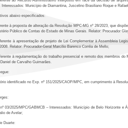
ferente ao Recurso Administrativo interposto em face da decisão de arquiv
Interessados: Município de Diamantina, Juscelino Brasiliano Roque e Rafael
tivos abaixo especificados:
ferente à proposta de alteração da Resolução MPC-MG nº 28/2023, que dispõ
istério Público de Contas do Estado de Minas Gerais. Relator: Procurador Gl
referente à apresentação de projeto de Lei Complementar à Assembleia Legi
2008. Relator: Procurador-Geral Marcílio Barenco Corrêa de Mello;
eferente à regulamentação do trabalho presencial e remoto dos membros do 
 Daniel de Carvalho Guimarães.
segue:
atório identificado no Exp. nº 151/2025/CAOP/MPC, em cumprimento à Resol
rges:
aria nº 03/2025/MPC/GABMCB – Interessados: Município de Belo Horizonte 
lio de Avelar;
e Duarte: