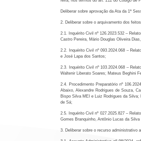
feira, nos termos do art. 212 do Código de 
Deliberar sobre aprovação da Ata da 1ª Sess
2. Deliberar sobre o arquivamento dos feito
2.1. Inquérito Civil nº 126.2023.532 – Rela
Castro Pereira, Mário Douglas Oliveira Dias
2.2. Inquérito Civil nº 093.2024.068 – Rela
e José Lapa dos Santos;
2.3. Inquérito Civil nº 103.2024.068 – Rel
Waltenir Liberato Soares; Mateus Beghini 
2.4. Procedimento Preparatório nº 106.202
Abaixo, Alexandre Rodrigues de Souza, Car
Bispo Silva MEI e Luiz Rodrigues da Silva; 
de Sá;
2.5. Inquérito Civil nº 027.2025.827 – Rela
Gomes Branquinho, Antônio Lucas da Silva e
3. Deliberar sobre o recurso administrativo 