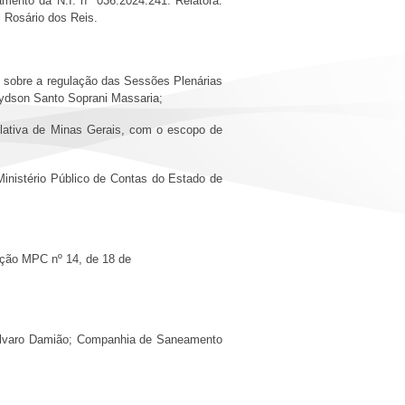
amento da N.I. nº 036.2024.241. Relatora:
 Rosário dos Reis.
e sobre a regulação das Sessões Plenárias
aydson Santo Soprani Massaria;
slativa de Minas Gerais, com o escopo de
Ministério Público de Contas do Estado de
ução MPC nº 14, de 18 de
e Álvaro Damião; Companhia de Saneamento