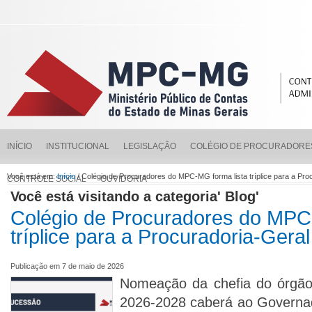
INÍCIO
INSTITUCIONAL
LEGISLAÇÃO
COLÉGIO DE PROCURADORE
Você está em:
Início
/ Colégio de Procuradores do MPC-MG forma lista tríplice para a P
CONTROLE SOCIAL
OUVIDORIA
Você está visitando a categoria' Blog'
Colégio de Procuradores do MPC
tríplice para a Procuradoria-Ger
Publicação em 7 de maio de 2026
Nomeação da chefia do órgão m
2026-2028 caberá ao Govern