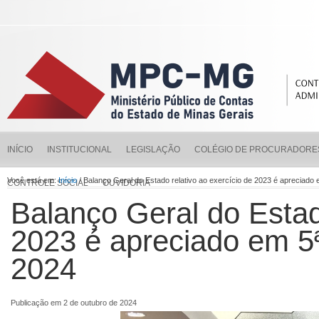
INÍCIO
INSTITUCIONAL
LEGISLAÇÃO
COLÉGIO DE PROCURADORE
Você está em:
Início
/ Balanço Geral do Estado relativo ao exercício de 2023 é apreciad
CONTROLE SOCIAL
OUVIDORIA
Balanço Geral do Estad
2023 é apreciado em 5ª
2024
Publicação em 2 de outubro de 2024