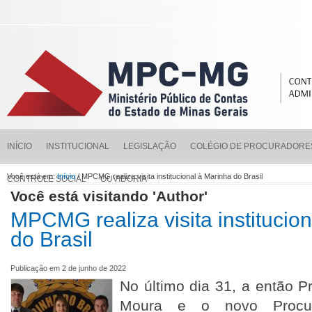
INÍCIO
INSTITUCIONAL
LEGISLAÇÃO
COLÉGIO DE PROCURADORE
Você está em:
Início
/ MPCMG realiza visita institucional à Marinha do Brasil
CONTROLE SOCIAL
OUVIDORIA
Você está visitando 'Author'
MPCMG realiza visita institucio
do Brasil
Publicação em 2 de junho de 2022
No último dia 31, a então P
Moura e o novo Procura