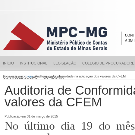
INÍCIO
INSTITUCIONAL
LEGISLAÇÃO
COLÉGIO DE PROCURADORE
Você está em:
Início
/ Auditoria de Conformidade na aplicação dos valores da CFEM
CONTROLE SOCIAL
OUVIDORIA
Auditoria de Conformid
valores da CFEM
Publicação em 31 de março de 2015
No último dia 19 do mês