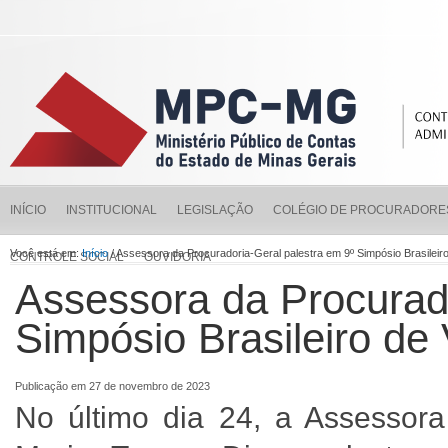
INÍCIO
INSTITUCIONAL
LEGISLAÇÃO
COLÉGIO DE PROCURADORE
Você está em:
Início
/ Assessora da Procuradoria-Geral palestra em 9º Simpósio Brasileiro 
CONTROLE SOCIAL
OUVIDORIA
Assessora da Procurado
Simpósio Brasileiro de 
Publicação em 27 de novembro de 2023
No último dia 24, a Assessora