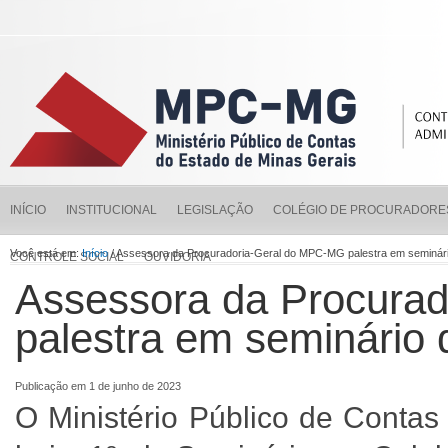
INÍCIO
INSTITUCIONAL
LEGISLAÇÃO
COLÉGIO DE PROCURADORE
Você está em:
Início
/ Assessora da Procuradoria-Geral do MPC-MG palestra em seminár
CONTROLE SOCIAL
OUVIDORIA
Assessora da Procura
palestra em seminário
Publicação em 1 de junho de 2023
O Ministério Público de Contas