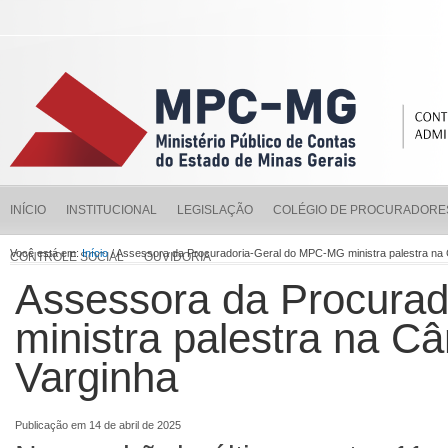
INÍCIO
INSTITUCIONAL
LEGISLAÇÃO
COLÉGIO DE PROCURADORE
Você está em:
Início
/ Assessora da Procuradoria-Geral do MPC-MG ministra palestra na
CONTROLE SOCIAL
OUVIDORIA
Assessora da Procura
ministra palestra na C
Varginha
Publicação em 14 de abril de 2025