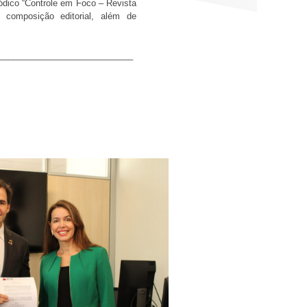
iódico “Controle em Foco – Revista
composição editorial, além de
____________________________