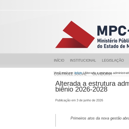
INÍCIO
INSTITUCIONAL
LEGISLAÇÃO
Você está em:
Início
/ Alterada a estrutura administra
CONTROLE SOCIAL
OUVIDORIA
Alterada a estrutura adm
biênio 2026-2028
Publicação em 3 de junho de 2026
Primeiros atos da nova gestão abra