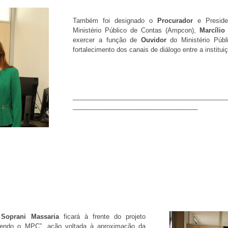
Também foi designado o
Procurador
e Presid
Ministério Público de Contas (Ampcon),
Marcílio
exercer a função de
Ouvidor
do Ministério Púb
fortalecimento dos canais de diálogo entre a institu
___________________________________________
___________________________________
Soprani Massaria
ficará à frente do projeto
ecendo o MPC”, ação voltada à aproximação da