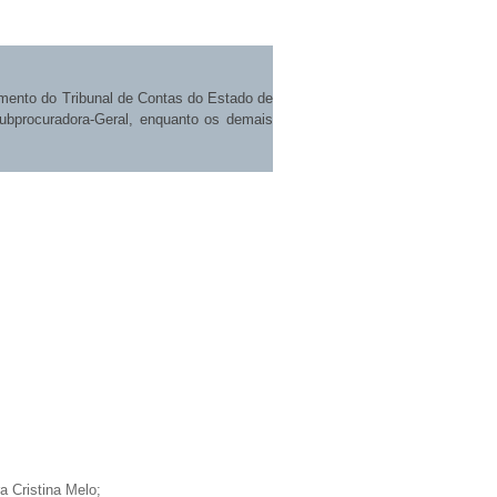
amento do Tribunal de Contas do Estado de
ubprocuradora-Geral, enquanto os demais
a Cristina Melo;