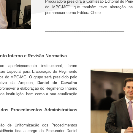
Procuradora presidirá a Comissão Editorial do Per
do MPC-MG”, que também teve alteração na 
permanecer como Editora-Chefe.
__________________________________________
______________________________________
to Interno e Revisão Normativa
ao aperfeiçoamento institucional, foram
ão Especial para Elaboração do Regimento
vos do MPC-MG. O grupo será presidido pelo
cutivo da Ampcon,
Daniel de Carvalho
o promover a elaboração do Regimento Interno
a instituição, bem como a sua atualização
dos Procedimentos Administrativos
são de Uniformização dos Procedimentos
idência fica a cargo do Procurador Daniel