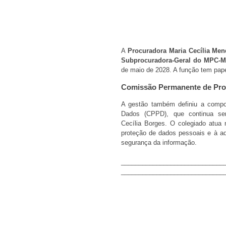
A
Procuradora Maria Cecília Me
Subprocuradora-Geral do MPC-
de maio de 2028. A função tem pape
Comissão Permanente de Pro
A gestão também definiu a comp
Dados (CPPD), que continua send
Cecília Borges. O colegiado atua
proteção de dados pessoais e à ad
segurança da informação.
_____________________________
_____________________________