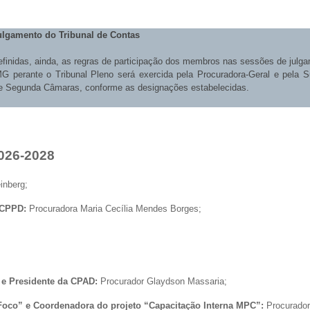
lgamento do Tribunal de Contas
definidas, ainda, as regras de participação dos membros nas sessões de julg
perante o Tribunal Pleno será exercida pela Procuradora-Geral e pela S
e Segunda Câmaras, conforme as designações estabelecidas.
026-2028
einberg;
a CPPD:
Procuradora Maria Cecília Mendes Borges;
e Presidente da CPAD:
Procurador Glaydson Massaria;
 Foco” e Coordenadora do projeto “Capacitação Interna MPC”:
Procurador