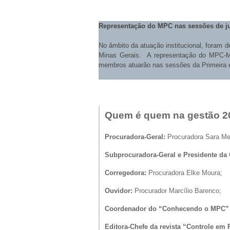
Representação do MPC nas sessões de ju
No âmbito da atuação institucional, foram 
Minas Gerais. A representação do MPC-MG 
membros atuarão nas sessões da Primeira 
Quem é quem na gestão 2
Procuradora-Geral:
Procuradora Sara M
Subprocuradora-Geral e Presidente d
Corregedora:
Procuradora Elke Moura;
Ouvidor:
Procurador Marcílio Barenco;
Coordenador do “Conhecendo o MPC” 
Editora-Chefe da revista “Controle em