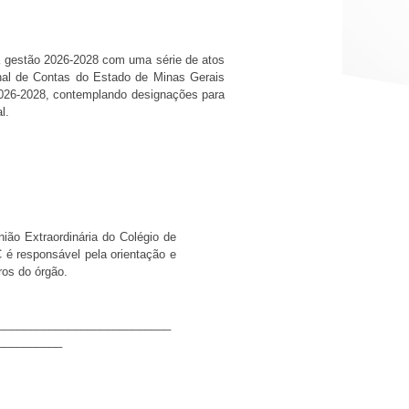
à gestão 2026-2028 com uma série de atos
bunal de Contas do Estado de Minas Gerais
 2026-2028, contemplando designações para
al.
nião Extraordinária do Colégio de
 é responsável pela orientação e
bros do órgão.
___________________________
__________