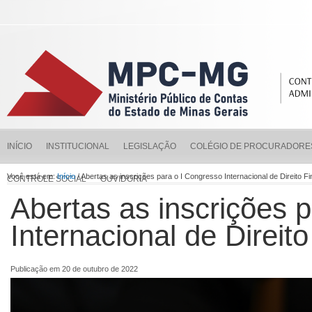
INÍCIO
INSTITUCIONAL
LEGISLAÇÃO
COLÉGIO DE PROCURADORE
Você está em:
Início
/ Abertas as inscrições para o I Congresso Internacional de Direito F
CONTROLE SOCIAL
OUVIDORIA
Abertas as inscrições 
Internacional de Direit
Publicação em 20 de outubro de 2022