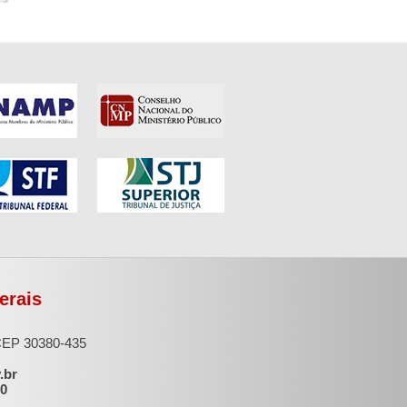
erais
 CEP 30380-435
.br
00