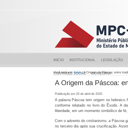
INÍCIO
INSTITUCIONAL
LEGISLAÇÃO
Você está em:
Início
/ A Origem da Páscoa: entre tra
CONTROLE SOCIAL
OUVIDORIA
A Origem da Páscoa: en
Publicação em 20 de abril de 2025
A palavra Páscoa tem origem no hebraico
conforme relatado no livro do Êxodo. A d
liberdade, em um momento simbólico de fé
Com o advento do cristianismo, a Páscoa gan
no terceiro dia após sua crucificação. As