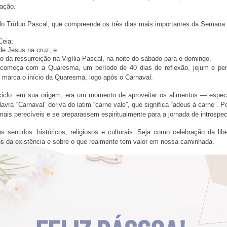
vação.
elo Tríduo Pascal, que compreende os três dias mais importantes da Semana
Ceia;
 de Jesus na cruz; e
 da ressurreição na Vigília Pascal, na noite do sábado para o domingo.
começa com a Quaresma, um período de 40 dias de reflexão, jejum e peni
s marca o início da Quaresma, logo após o Carnaval.
ciclo: em sua origem, era um momento de aproveitar os alimentos — espe
avra “Carnaval” deriva do latim “carne vale”, que significa “adeus à carne”. 
s perecíveis e se preparassem espiritualmente para a jornada de introspecç
s sentidos: históricos, religiosos e culturais. Seja como celebração da li
los da existência e sobre o que realmente tem valor em nossa caminhada.