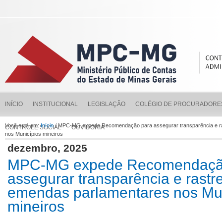
INÍCIO
INSTITUCIONAL
LEGISLAÇÃO
COLÉGIO DE PROCURADORE
Você está em:
Início
/ MPC-MG expede Recomendação para assegurar transparência e ra
CONTROLE SOCIAL
OUVIDORIA
nos Municípios mineiros
dezembro, 2025
MPC-MG expede Recomendaçã
assegurar transparência e rastr
emendas parlamentares nos Mun
mineiros