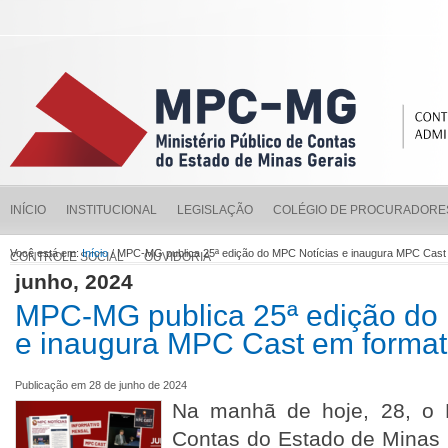
INÍCIO
INSTITUCIONAL
LEGISLAÇÃO
COLÉGIO DE PROCURADORE
Você está em:
Início
/ MPC-MG publica 25ª edição do MPC Notícias e inaugura MPC Cast
CONTROLE SOCIAL
OUVIDORIA
junho, 2024
MPC-MG publica 25ª edição do
e inaugura MPC Cast em format
Publicação em 28 de junho de 2024
Na manhã de hoje, 28, o M
Contas do Estado de Minas 