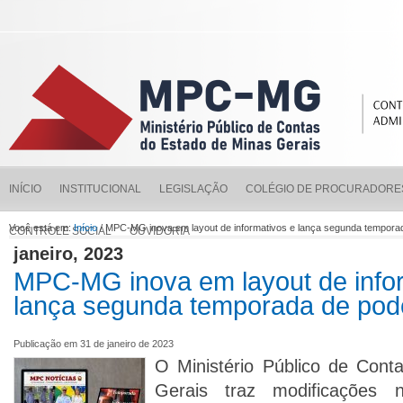
INÍCIO
INSTITUCIONAL
LEGISLAÇÃO
COLÉGIO DE PROCURADORE
Você está em:
Início
/ MPC-MG inova em layout de informativos e lança segunda tempora
CONTROLE SOCIAL
OUVIDORIA
janeiro, 2023
MPC-MG inova em layout de info
lança segunda temporada de pod
Publicação em 31 de janeiro de 2023
O Ministério Público de Cont
Gerais traz modificações 