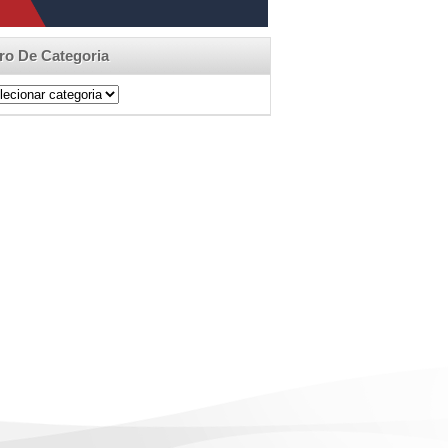
tro De Categoria
ro
egoria