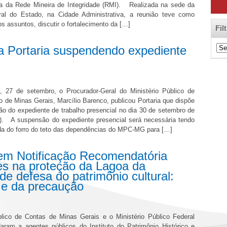
ia da Rede Mineira de Integridade (RMI). Realizada na sede da
eral do Estado, na Cidade Administrativa, a reunião teve como
os assuntos, discutir o fortalecimento da […]
Fil
Filt
ca Portaria suspendendo expediente
de
Cat
ra, 27 de setembro, o Procurador-Geral do Ministério Público de
 de Minas Gerais, Marcílio Barenco, publicou Portaria que dispõe
o do expediente de trabalho presencial no dia 30 de setembro de
ra). A suspensão do expediente presencial será necessária tendo
ada do forro do teto das dependências do MPC-MG para […]
 Notificação Recomendatória
es na proteção da Lagoa da
e defesa do patrimônio cultural:
 e da precaução
blico de Contas de Minas Gerais e o Ministério Público Federal
ram a agentes públicos do Instituto do Patrimônio Histórico e