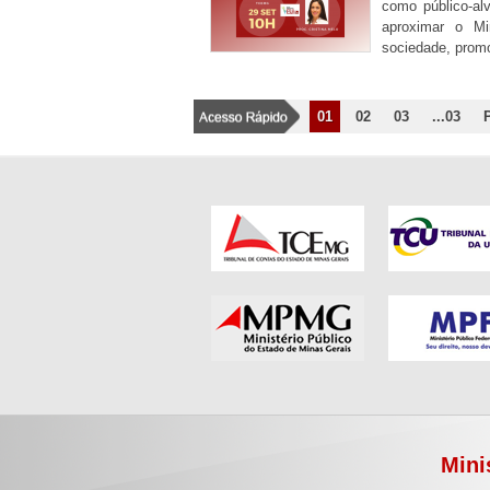
como público-al
aproximar o Mi
sociedade, prom
01
02
03
...03
Mini