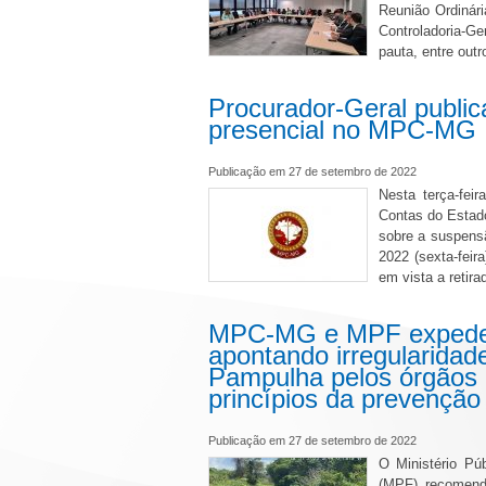
Reunião Ordinár
Controladoria-G
pauta, entre outr
Procurador-Geral publi
presencial no MPC-MG
Publicação em 27 de setembro de 2022
Nesta terça-fei
Contas do Estado
sobre a suspensã
2022 (sexta-fei
em vista a retir
MPC-MG e MPF expedem
apontando irregularidad
Pampulha pelos órgãos d
princípios da prevenção
Publicação em 27 de setembro de 2022
O Ministério Pú
(MPF) recomenda