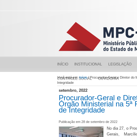
INÍCIO
INSTITUCIONAL
LEGISLAÇÃO
Você está em:
Início
/ Procurador-Geral e Diretor do
CONTROLE SOCIAL
OUVIDORIA
Integridade
setembro, 2022
Procurador-Geral e Dir
Órgão Ministerial na 5ª
de Integridade
Publicação em 28 de setembro de 2022
No dia 27, o Pro
Gerais, Marcíli