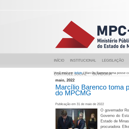
INÍCIO
INSTITUCIONAL
LEGISLAÇÃO
Você está em:
Início
/ Marcílio Barenco toma posse
CONTROLE SOCIAL
OUVIDORIA
maio, 2022
Marcílio Barenco toma 
do MPCMG
Publicação em 31 de maio de 2022
O governador Ro
Governo do Esta
Estado de Minas
procuradora Elk