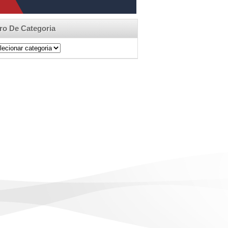
tro De Categoria
ro
egoria