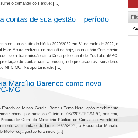
ssume o comando do Parquet […]
Fil
a contas de sua gestão – período
Filt
de
Cat
nto de sua gestão do biênio 2020/2022 em 31 de maio de 2022, a
l Elke Moura realizou, na manhã de hoje, no auditório Conselheiro
edo, com transmissão simultânea pelo canal do YouTube (MPC-
 prestação de contas com a presença de procuradores, servidores
 do MPC/MG. Na oportunidade, […]
a Marcílio Barenco como novo
MPC-MG
o Estado de Minas Gerais, Romeu Zema Neto, após recebimento
ce encaminhada por meio do Ofício n. 067/2022/PG/MPC, nomeou,
 Procurador-Geral do Ministério Público de Contas do Estado de
rtinente ao mandato do biênio 2022/2024, o Procurador Marcílio
e Mello, cuja gestão terá início […]