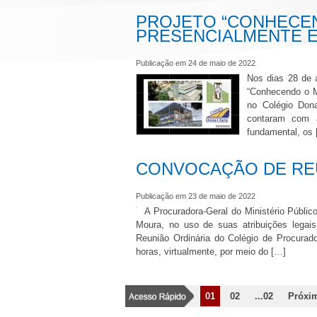
PROJETO “CONHECEN
PRESENCIALMENTE E
Publicação em 24 de maio de 2022
Nos dias 28 de a
“Conhecendo o M
no Colégio Dona
contaram com a
fundamental, os
CONVOCAÇÃO DE REU
Publicação em 23 de maio de 2022
A Procuradora-Geral do Ministério Públi
Moura, no uso de suas atribuições legai
Reunião Ordinária do Colégio de Procurado
horas, virtualmente, por meio do […]
01
02
...02
Próxi