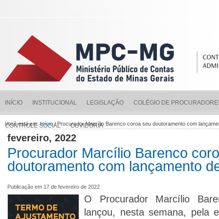
INÍCIO
INSTITUCIONAL
LEGISLAÇÃO
COLÉGIO DE PROCURADORE
Você está em:
Início
/ Procurador Marcílio Barenco coroa seu doutoramento com lançamen
CONTROLE SOCIAL
OUVIDORIA
fevereiro, 2022
Procurador Marcílio Barenco cor
doutoramento com lançamento de 
Publicação em 17 de fevereiro de 2022
O Procurador Marcílio Bar
lançou, nesta semana, pela edi