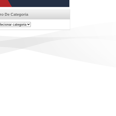
tro De Categoria
ro
egoria