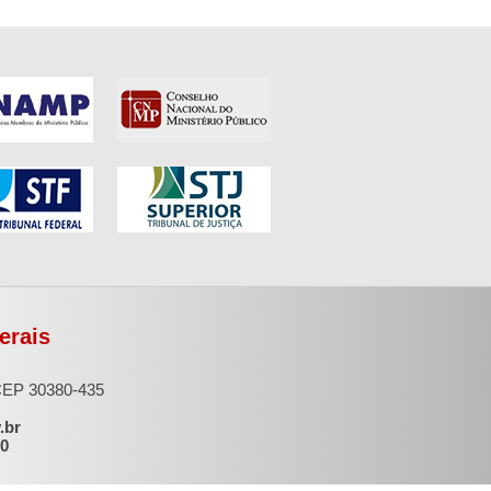
erais
 CEP 30380-435
.br
00