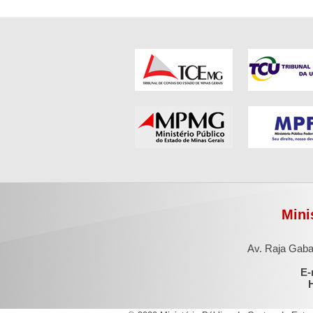
Mini
Av. Raja Gaba
E-
H