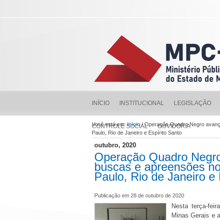
INÍCIO
INSTITUCIONAL
LEGISLAÇÃO
Você está em:
Início
/ Operação Quadro Negro avança
CONTROLE SOCIAL
OUVIDORIA
Paulo, Rio de Janeiro e Espírito Santo
outubro, 2020
Operação Quadro Negro
buscas e apreensões no
Paulo, Rio de Janeiro e 
Publicação em 28 de outubro de 2020
Nesta terça-fei
Minas Gerais e a