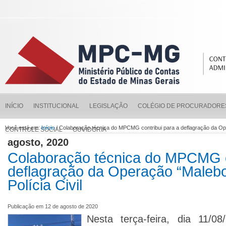
INÍCIO
INSTITUCIONAL
LEGISLAÇÃO
COLÉGIO DE PROCURADORE
Você está em:
Início
/ Colaboração técnica do MPCMG contribui para a deflagração da Oper
CONTROLE SOCIAL
OUVIDORIA
agosto, 2020
Colaboração técnica do MPCMG c
deflagração da Operação “Malebo
Polícia Civil
Publicação em 12 de agosto de 2020
Nesta terça-feira, dia 11/08/