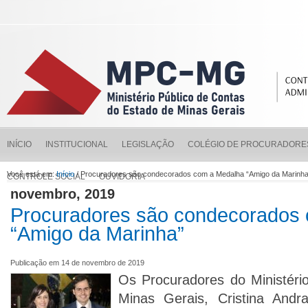
INÍCIO
INSTITUCIONAL
LEGISLAÇÃO
COLÉGIO DE PROCURADORE
Você está em:
Início
/ Procuradores são condecorados com a Medalha “Amigo da Marinha
CONTROLE SOCIAL
OUVIDORIA
novembro, 2019
Procuradores são condecorados
“Amigo da Marinha”
Publicação em 14 de novembro de 2019
Os Procuradores do Ministéri
Minas Gerais, Cristina And