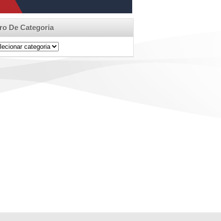
tro De Categoria
ro
egoria