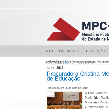
INÍCIO
INSTITUCIONAL
LEGISLAÇÃO
Você está em:
Início
/ Procuradora Cristina Melo part
CONTROLE SOCIAL
OUVIDORIA
julho, 2019
Procuradora Cristina Mel
de Educação
Publicação em 25 de julho de 2019
A Procuradora C
Ministério Púb
Ministério Públ
O evento tem o o