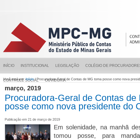
INÍCIO
INSTITUCIONAL
LEGISLAÇÃO
COLÉGIO DE PROCURADORE
Você está em:
Início
/ Procuradora-Geral de Contas de MG toma posse como nova pres
CONTROLE SOCIAL
OUVIDORIA
março, 2019
Procuradora-Geral de Contas de
posse como nova presidente d
Publicação em 21 de março de 2019
Em solenidade, na manhã desta
tomou posse, para mand