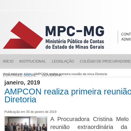
INÍCIO
INSTITUCIONAL
LEGISLAÇÃO
COLÉGIO DE PROCURADORE
Você está em:
Início
/ AMPCON realiza primeira reunião da nova Diretoria
CONTROLE SOCIAL
OUVIDORIA
janeiro, 2019
AMPCON realiza primeira reuniã
Diretoria
Publicação em 30 de janeiro de 2019
A Procuradora Cristina Melo 
reunião extraordinária d