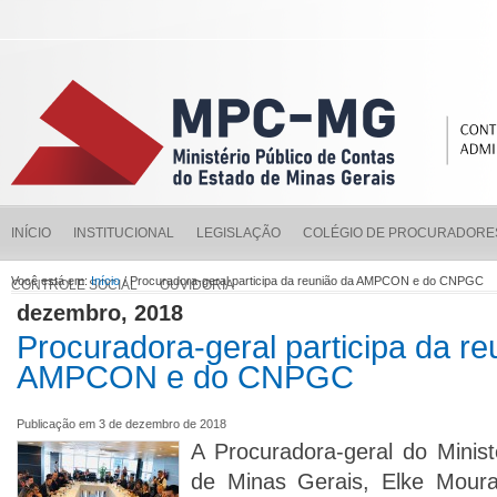
INÍCIO
INSTITUCIONAL
LEGISLAÇÃO
COLÉGIO DE PROCURADORE
Você está em:
Início
/ Procuradora-geral participa da reunião da AMPCON e do CNPGC
CONTROLE SOCIAL
OUVIDORIA
dezembro, 2018
Procuradora-geral participa da re
AMPCON e do CNPGC
Publicação em 3 de dezembro de 2018
A Procuradora-geral do Minist
de Minas Gerais, Elke Moura,