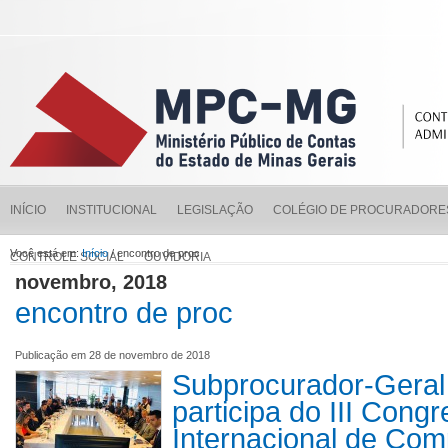
INÍCIO
INSTITUCIONAL
LEGISLAÇÃO
COLÉGIO DE PROCURADORE
Você está em:
Início
/ encontro de proc
CONTROLE SOCIAL
OUVIDORIA
novembro, 2018
encontro de proc
Publicação em 28 de novembro de 2018
Subprocurador-Gera
participa do III Cong
Internacional de Com