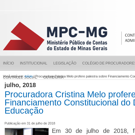
INÍCIO
INSTITUCIONAL
LEGISLAÇÃO
COLÉGIO DE PROCURADORE
Você está em:
Início
/ Procuradora Cristina Melo profere palestra sobre Financiamento Con
CONTROLE SOCIAL
OUVIDORIA
julho, 2018
Procuradora Cristina Melo profere
Financiamento Constitucional do D
Educação
Publicação em 31 de julho de 2018
Em 30 de julho de 2018, fo