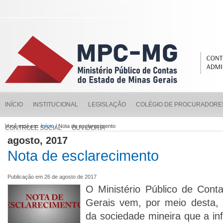
INÍCIO
INSTITUCIONAL
LEGISLAÇÃO
COLÉGIO DE PROCURADORE
Você está em:
Início
/ Nota de esclarecimento
CONTROLE SOCIAL
OUVIDORIA
agosto, 2017
Nota de esclarecimento
Publicação em 26 de agosto de 2017
O Ministério Público de Cont
Gerais vem, por meio desta, 
da sociedade mineira que a in