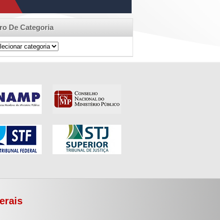
tro De Categoria
ro
egoria
erais