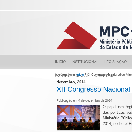
INÍCIO
INSTITUCIONAL
LEGISLAÇÃO
Você está em:
Início
/ XII Congresso Nacional do Mini
CONTROLE SOCIAL
OUVIDORIA
dezembro, 2014
XII Congresso Nacional 
Publicação em 4 de dezembro de 2014
O papel dos órg
das políticas p
Ministério Públi
2014, no Hotel R