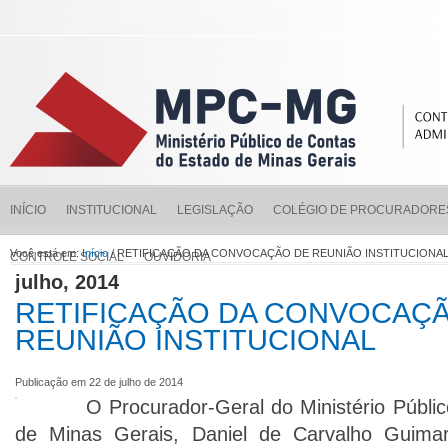
INÍCIO
INSTITUCIONAL
LEGISLAÇÃO
COLÉGIO DE PROCURADORE
Você está em:
Início
/ RETIFICAÇÃO DA CONVOCAÇÃO DE REUNIÃO INSTITUCIONA
CONTROLE SOCIAL
OUVIDORIA
julho, 2014
RETIFICAÇÃO DA CONVOCAÇ
REUNIÃO INSTITUCIONAL
Publicação em 22 de julho de 2014
O Procurador-Geral do Ministério Público
de Minas Gerais, Daniel de Carvalho Guima