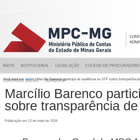
INÍCIO
INSTITUCIONAL
LEGISLAÇÃO
COLÉGIO DE PROCURADORE
Você está em:
Início
/ Marcílio Barenco participa de audiência no STF sobre transparênc
CONTROLE SOCIAL
OUVIDORIA
Marcílio Barenco parti
sobre transparência d
Publicação em 13 de maio de 2026