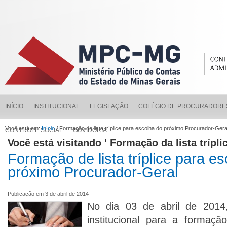
INÍCIO
INSTITUCIONAL
LEGISLAÇÃO
COLÉGIO DE PROCURADORE
Você está em:
Início
/ Formação de lista tríplice para escolha do próximo Procurador-Gera
CONTROLE SOCIAL
OUVIDORIA
Você está visitando ' Formação da lista tríplic
Formação de lista tríplice para e
próximo Procurador-Geral
Publicação em 3 de abril de 2014
No dia 03 de abril de 2014, 
institucional para a formação